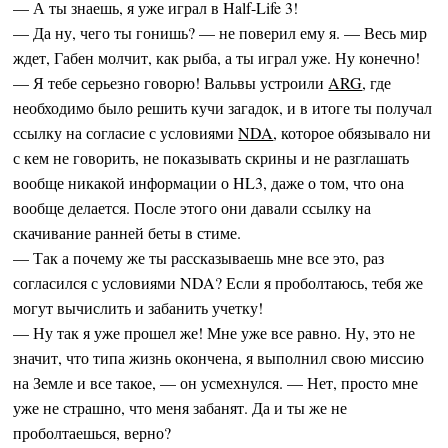
— А ты знаешь, я уже играл в Half-Life 3!
— Да ну, чего ты гонишь? — не поверил ему я. — Весь мир
ждет, Габен молчит, как рыба, а ты играл уже. Ну конечно!
— Я тебе серьезно говорю! Вальвы устроили
ARG
, где
необходимо было решить кучи загадок, и в итоге ты получал
ссылку на согласие с условиями
NDA
, которое обязывало ни
с кем не говорить, не показывать скрины и не разглашать
вообще никакой информации о HL3, даже о том, что она
вообще делается. После этого они давали ссылку на
скачивание ранней беты в стиме.
— Так а почему же ты рассказываешь мне все это, раз
согласился с условиями NDA? Если я проболтаюсь, тебя же
могут вычислить и забанить учетку!
— Ну так я уже прошел же! Мне уже все равно. Ну, это не
значит, что типа жизнь окончена, я выполнил свою миссию
на Земле и все такое, — он усмехнулся. — Нет, просто мне
уже не страшно, что меня забанят. Да и ты же не
проболтаешься, верно?