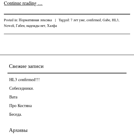
Continue reading
…
Posted in:
Нормативная лексика
|
Tagged:
7 лет уже
,
confirmed
,
Gabe
,
HL3
,
Newell
,
Габен
,
надежды нет
,
Халфа
Post navigation
Свежие записи
HL3 confirmed!!!
Собеседники.
Вата
Про Костяна
Беседа.
Архивы